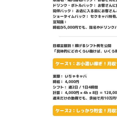
ドリンク・ボトルバック：
お客さんに
同伴バック：
お店に入る前にお客さんと
ショータイムバック：
セクキャバ特有
豆知識：
時給が5,000円でも、指名やドリン
目標金額別！稼げるシフト例を公開
「具体的にどのくらい働けば、いくら
ケース1：お小遣い稼ぎ！月収
業態：
いちゃキャバ
時給：
4,000円
シフト：
週2日 / 1日4時間
計算：
4,000円 × 4h × 8日 ＝
128,0
週末だけの勤務でも、余裕で月10万
ケース2：しっかり貯金！月収