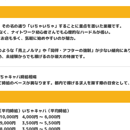
、その名の通り「いちゃいちゃ」することに重点を置いた業種です。
なく、ナイトワーク初心者さんでも心理的なハードルが低い。
なお店も多く、気軽に始めやすいのが魅力。
のような「売上ノルマ」や「同伴・アフターの強制」が少ない傾向にあ
め、未経験からでも
稼げる
のが最大の特徴です。
いちゃキャバ時給相場
て時給のベースが異なります。
都内
で
稼げる求人
を探す際の目安として
（平均時給）
いちゃキャバ（平均時給）
 10,000円
4,000円 〜 6,000円
 9,000円
3,500円 〜 5,500円
 8,000円
3,500円 〜 5,000円