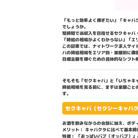
「もっと効率よく稼ぎたい」「キャバ
でしょうか。
短時間で高収入を目指せる
セクキャバ
「時給の相場がよくわからない」「エ
この記事では、ナイトワーク求人サイ
バの時給相場
をエリア別・業態別に徹
目標金額を稼ぐための具体的なシフト
そもそも「セクキャバ」と「いちゃキ
時給相場を見る前に、まずは業態ごと
す。
セクキャバ（セクシーキャバ
お酒を飲みながらの会話に加え、ボデ
メリット：
キャバクラに比べて基本時
特徴：
「おっぱいパブ（オッパブ）」