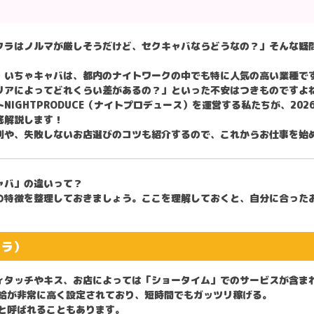
クラはノルマが厳しそうだけど、セクキャバならどうなの？」そんな疑
・いちゃキャバ
は、都内のナイトワークの中でも特に人気の高い業種で
リアによってどれくらい差があるの？」といった不安はつきものですよ
ト
NIGHTPRODUCE（ナイトプロデュース）を運営する私たちが、2
底解説します！
例や、失敗しないお店選びのコツも紹介するので、これからお仕事を始
ャバ」の違いって？
の特徴を整理しておきましょう。ここを理解しておくと、自分に合った
クラ）
ィタッチやキス、お店によっては「ショータイム」でのサービスが含ま
給が非常に高く設定されており、短時間でもガッツリ稼げる。
と呼ばれることもあります。