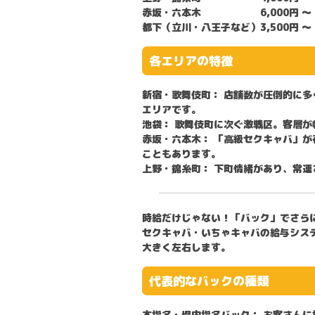
赤坂・六本木
6,000円 〜
都下（立川・八王子など）
3,500円 〜
各エリアの特徴
新宿・歌舞伎町：
店舗数が圧倒的に多
エリアです。
池袋：
歌舞伎町に次ぐ激戦区。客層が
赤坂・六本木：
「高級セクキャバ」が
こともあります。
上野・錦糸町：
下町情緒があり、常連
時給だけじゃない！「バック」でさら
セクキャバ・いちゃキャバの給与シス
大きく左右します。
代表的なバックの種類
本指名・場内指名バック：
お客さんに指