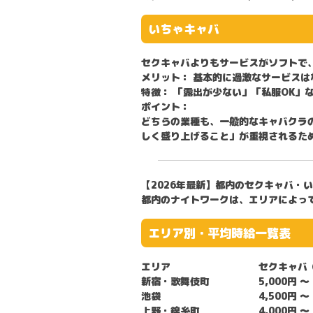
いちゃキャバ
セクキャバよりもサービスがソフトで
メリット：
基本的に過激なサービスは
特徴：
「露出が少ない」「私服OK」
ポイント：
どちらの業種も、一般的なキャバクラ
しく盛り上げること」が重視されるた
【2026年最新】都内のセクキャバ・
都内のナイトワークは、エリアによっ
エリア別・平均時給一覧表
エリア
セクキャバ
新宿・歌舞伎町
5,000円 〜
池袋
4,500円 〜
上野・錦糸町
4,000円 〜