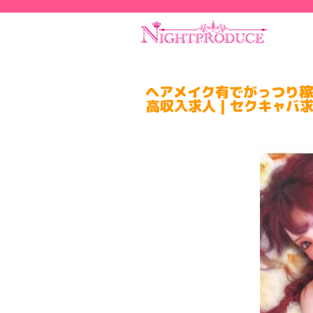
ヘアメイク有でがっつり稼げ
高収入求人 | セクキャバ