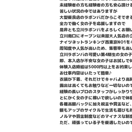
未経験者の方も経験者の方も安心頂け
苦しい状況の中ではありますが
大型優良店のラボンバだからこそでき
全力で働く女の子を応援しますので
是非とも立川ラボンバをよろしくお願
立川南口にオープン以来超大人気店の
ナイツネットランキング西東京NO1をキ
周知度や人気が高いため、集客率も高
立川ラボンバの可愛い第4期生の女の
即、本入店が不安な女の子はお試しで
体験入店時給は5000円以上をお約束し
お仕事内容はいたって簡単♪
衣装が下着、それだけでキャバより高
露出は高くてもお触りなど一切ないの
経験の長いプロのスタッフがしっかり
とにかく女の子に稼いで欲しいので体感
各種高額バックに加え祝金や賞金など
額もアップのサイクルで生活も遊びも
ノルマや罰金制度などのマイナスな制
ただ、頑張っている子を優遇したいの