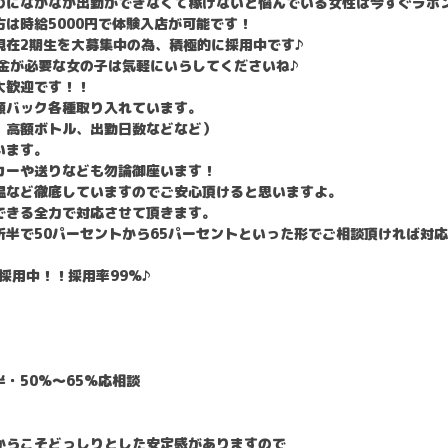
のになかなか出勤ができなくて稼げないと悩んでいる女性は今すぐラボ
は時給5000円で体験入店が可能です！
現在2期生を大募集中の為、積極的に採用中です♪
金が必要な女の子は気軽にいらしてくださいね♪
大歓迎です！！
額バック各種取り入れています。
、高額ボトル、出勤日数などなど）
います。
カーや送りなども勿論御座います！
温など徹底していますのでご安心頂けると思いますよ。
できる全力で対応させて頂きます。
半で50パーセントから65パーセントといった形でご相談頂ければ対
採用中！！採用率99%♪
・50%〜65%応相談
からこそどっしりとした安定感がありますので