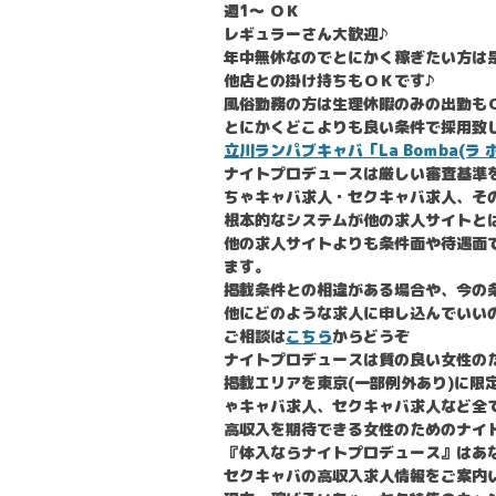
週1〜 ＯＫ
レギュラーさん大歓迎♪
年中無休なのでとにかく稼ぎたい方は
他店との掛け持ちもＯＫです♪
風俗勤務の方は生理休暇のみの出勤も
とにかくどこよりも良い条件で採用致しま
立川ランパブキャバ「La Boｍba(ラ
ナイトプロデュースは厳しい審査基準
ちゃキャバ求人・セクキャバ求人、そ
根本的なシステムが他の求人サイトと
他の求人サイトよりも条件面や待遇面
ます。
掲載条件との相違がある場合や、今の
他にどのような求人に申し込んでいい
ご相談は
こちら
からどうぞ
ナイトプロデュースは質の良い女性の
掲載エリアを東京(一部例外あり)に限
ゃキャバ求人、セクキャバ求人など全
高収入を期待できる女性のためのナイ
『体入ならナイトプロデュース』はあ
セクキャバの高収入求人情報をご案内