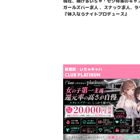
現在、稼げるいちゃ・セク特集のキャ
ガールズバー求人 、スナック求人、
『体入ならナイトプロデュース』
秋葉原・いちゃキャバ
RD（サード）
CLUB PLATINUM