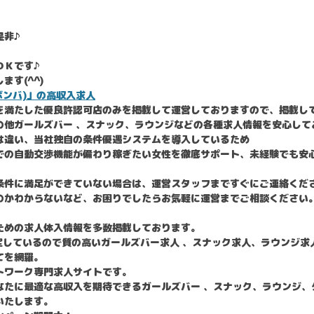
是非♪
ＯＫです♪
す(^^)
 ボンバ)」の高収入求人
を満たした優良許認可店のみを掲載して運営しておりますので、掲載し
の他ガールズバー 、スナック、ラウンジなどの各種求人情報を安心して
は違い、当社独自の条件優遇システムを導入しているため
での自動交渉機能が備わり稼ぎたい女性を徹底サポート、未経験でも安
条件に満足ができていない場合は、運営スタッフまですぐにご連絡くだ
のかわからないなど、お困りでしたらお気軽に運営までご相談ください
ための求人体入情報を多数掲載しております。
定しているので質の高いガールズバー求人 、スナック求人、ラウンジ
てを網羅。
トワーク専門求人サイトです。
なたに最適な高収入を期待できるガールズバー 、スナック、ラウンジ、
いたします。