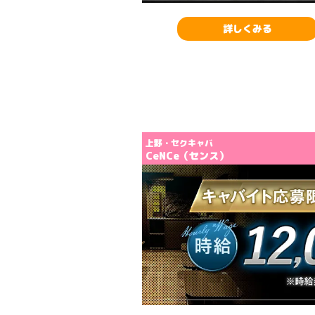
詳しくみる
詳しくみる
上野・セクキャバ
remier（プレミア）
CeNCe（センス）