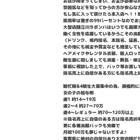
お店が閉まってしまい、お金が必要な
雰囲気などを知ってからの方が安心な方
もし気に入って頂けたら本入店へ！！
採用率は驚きの99パーセントなのでお
大型店舗立川ラボンバはいつでも面接
働く女性を応援しているからこその高
（ドリンク、場内指名、本指名、延長
その他にも祝金や賞金なども贈呈して
ヘアメイクやレンタル衣装、個人ロッ
衛生面に関しましても消毒・換気・検
事前に相談した上で、バック等お渡し
指名売上に自信がある方にも指名売上折
繁忙期&4期生大募集中の為、積極的に
女の子の給与例
週1 約14〜19万
週2〜4 約27〜70万
週4〜レギュラー 約70〜120万以上
※指名売上に自信のある方は指名売折半
更に各種高額バックも完備で
月収100万も夢じゃないですよ♪
集客率に絶対の自信があり大型店舗だ