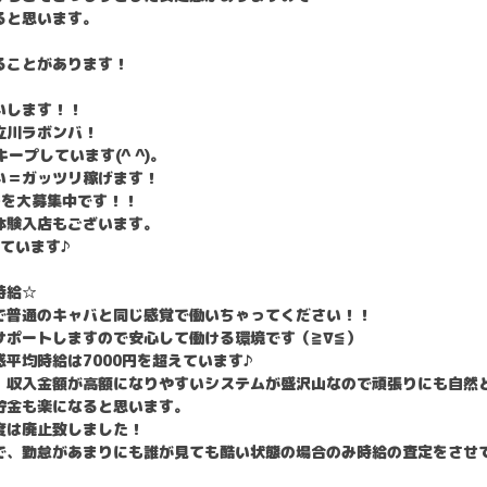
ると思います。
ることがあります！
いします！！
立川ラボンバ！
ープしています(^ ^)。
い＝ガッツリ稼げます！
子を大募集中です！！
体験入店もございます。
ています♪
時給☆
で普通のキャバと同じ感覚で働いちゃってください！！
サポートしますので安心して働ける環境です（≧∇≦）
平均時給は7000円を超えています♪
、収入金額が高額になりやすいシステムが盛沢山なので頑張りにも自然
貯金も楽になると思います。
度は廃止致しました！
で、勤怠があまりにも誰が見ても酷い状態の場合のみ時給の査定をさせ